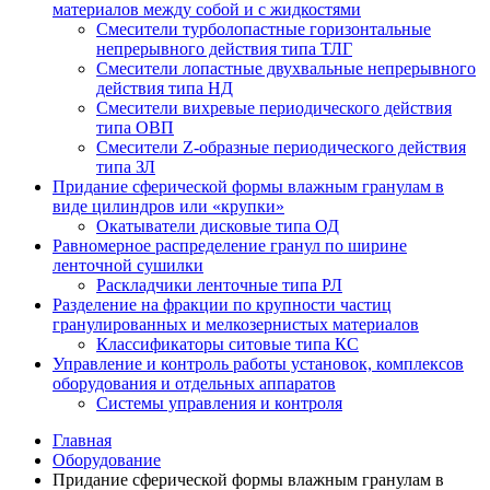
материалов между собой и с жидкостями
Смесители турболопастные горизонтальные
непрерывного действия типа ТЛГ
Смесители лопастные двухвальные непрерывного
действия типа НД
Смесители вихревые периодического действия
типа ОВП
Смесители Z-образные периодического действия
типа ЗЛ
Придание сферической формы влажным гранулам в
виде цилиндров или «крупки»
Окатыватели дисковые типа ОД
Равномерное распределение гранул по ширине
ленточной сушилки
Раскладчики ленточные типа РЛ
Разделение на фракции по крупности частиц
гранулированных и мелкозернистых материалов
Классификаторы ситовые типа КС
Управление и контроль работы установок, комплексов
оборудования и отдельных аппаратов
Системы управления и контроля
Главная
Оборудование
Придание сферической формы влажным гранулам в