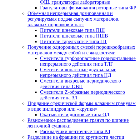
ФШ, грануляторы лабораторные
Грануляторы формования роторные типа ФР
Объемная непрерывная дозированная и
регулируемая подача сыпучих материалов,
влажных порошков и паст
Питатели шнековые типа ПШ
Питатели шнековые типа ПШВ
Питатели тарельчатые типа ПТ
Получение однородных смесей порошкообразных
материалов между собой и с жидкостями
Смесители турболопастные горизонтальные
непрерывного действия типа ТЛГ
Смесители лопастные двухвальные
непрерывного действия типа НД
Смесители вихревые периодического
действия типа ОВП
Смесители Z-образные периодического
действия типа ЗЛ
Придание сферической формы влажным гранулам
в виде цилиндров или «крупки»
Окатыватели дисковые типа ОД
Равномерное распределение гранул по ширине
ленточной сушилки
Раскладчики ленточные типа РЛ
Разделение на фракции по крупности частиц