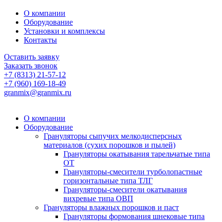
О компании
Оборудование
Установки и комплексы
Контакты
Оставить заявку
Заказать звонок
+7 (8313) 21-57-12
+7 (960) 169-18-49
granmix@granmix.ru
О компании
Оборудование
Грануляторы сыпучих мелкодисперсных
материалов (сухих порошков и пылей)
Грануляторы окатывания тарельчатые типа
ОТ
Грануляторы-смесители турболопастные
горизонтальные типа ТЛГ
Грануляторы-смесители окатывания
вихревые типа ОВП
Грануляторы влажных порошков и паст
Грануляторы формования шнековые типа