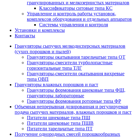
гранулированных и мелкозернистых материалов
Классификаторы ситовые типа КС
Управление и контроль работы установок,
комплексов оборудования и отдельных аппаратов
Системы управления и контроля
Установки и комплексы
Контакты
Грануляторы сыпучих мелкодисперсных материалов
(сухих порошков и пылей)
Грануляторы окатывания тарельчатые типа ОТ
Грануляторы-смесители турболопастные
горизонтальные типа ТЛГ
Грануляторы-смесители окатывания вихревые
типа ОВП
Грануляторы влажных порошков и паст
Грануляторы формования шнековые типа ФШ,
грануляторы лабораторные
Грануляторы формования роторные типа ФР
Объемная непрерывная дозированная и регулируемая
подача сыпучих материалов, влажных порошков и паст
Питатели шнековые типа ПШ
Питатели шнековые типа ПШВ
Питатели тарельчатые типа ПТ
Получение однородных смесей порошкообразных