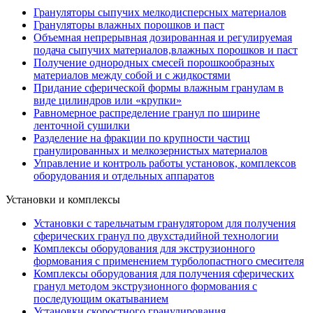
Грануляторы сыпучих мелкодисперсных материалов
Грануляторы влажных порошков и паст
Объемная непрерывная дозированная и регулируемая
подача сыпучих материалов,влажных порошков и паст
Получение однородных смесей порошкообразных
материалов между собой и с жидкостями
Придание сферической формы влажным гранулам в
виде цилиндров или «крупки»
Равномерное распределение гранул по ширине
ленточной сушилки
Разделение на фракции по крупности частиц
гранулированных и мелкозернистых материалов
Управление и контроль работы установок, комплексов
оборудования и отдельных аппаратов
Установки и комплексы
Установки с тарельчатым гранулятором для получения
сферических гранул по двухстадийной технологии
Комплексы оборудования для экструзионного
формования с применением турболопастного смесителя
Комплексы оборудования для получения сферических
гранул методом экструзионного формования с
последующим окатыванием
Установки скоростного гранулирования